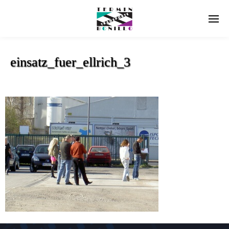
einsatz_fuer_ellrich_3