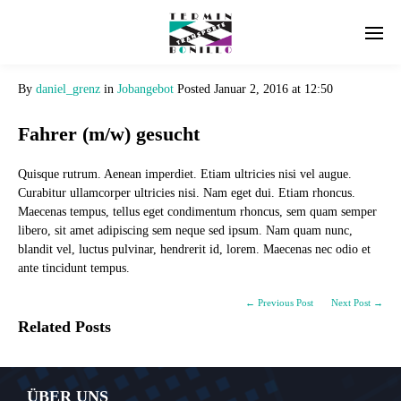
By
daniel_grenz
in
Jobangebot
Posted
Januar 2, 2016 at 12:50
Fahrer (m/w) gesucht
Quisque rutrum. Aenean imperdiet. Etiam ultricies nisi vel augue.
Curabitur ullamcorper ultricies nisi. Nam eget dui. Etiam rhoncus.
Maecenas tempus, tellus eget condimentum rhoncus, sem quam semper
libero, sit amet adipiscing sem neque sed ipsum. Nam quam nunc,
blandit vel, luctus pulvinar, hendrerit id, lorem. Maecenas nec odio et
ante tincidunt tempus.
← Previous Post
Next Post →
Related Posts
ÜBER UNS